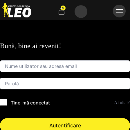
0
Bună, bine ai revenit!
Ține-mă conectat
Ai uitat?
Autentificare