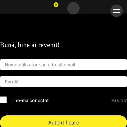
0
Bună, bine ai revenit!
Ține-mă conectat
Ai uitat?
Autentificare