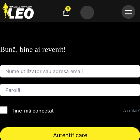
0
Bună, bine ai revenit!
Ține-mă conectat
Ai uitat?
Autentificare