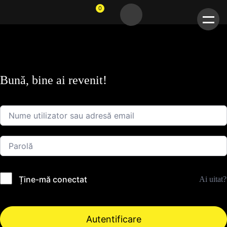
0
Bună, bine ai revenit!
Ține-mă conectat
Ai uitat?
Autentificare