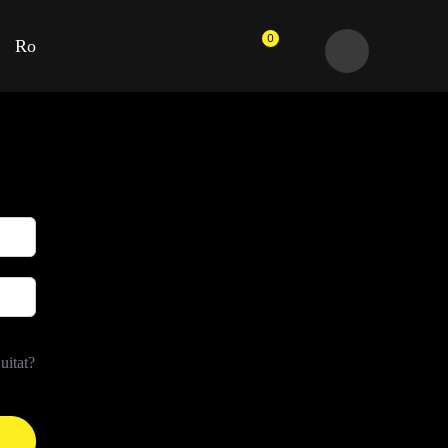
0
Ro
uitat?