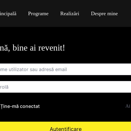
incipală
Programe
Realizări
Despre mine
ă, bine ai revenit!
Ține-mă conectat
Ai 
Autentificare