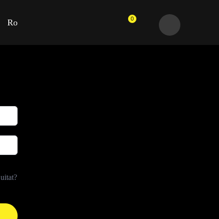
0
Ro
uitat?