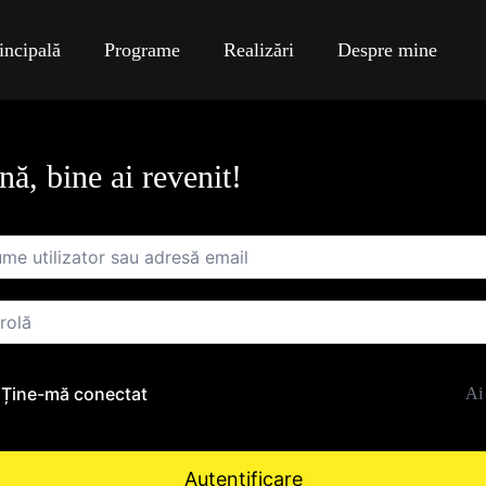
incipală
Programe
Realizări
Despre mine
ă, bine ai revenit!
Ține-mă conectat
Ai 
Autentificare