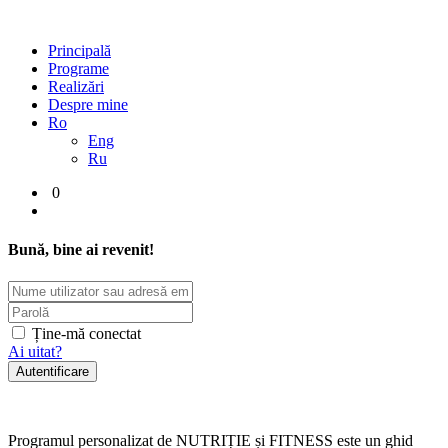
Principală
Programe
Realizări
Despre mine
Ro
Eng
Ru
0
Bună, bine ai revenit!
Ține-mă conectat
Ai uitat?
Autentificare
Programul personalizat de NUTRIȚIE și FITNESS este un ghid