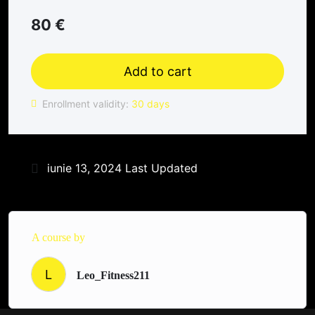
80
€
Add to cart
Enrollment validity:
30 days
iunie 13, 2024 Last Updated
A course by
L
Leo_Fitness211