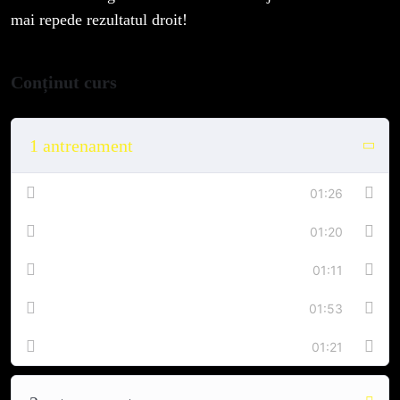
mai repede rezultatul droit!
Conținut curs
1 antrenament
Abductor 3*30
01:26
Adductor 3*30
01:20
Deadlift 4*20
01:11
Summo cu ghira 4*20
01:53
Flexii pentru biceps femoral 3*20
01:21